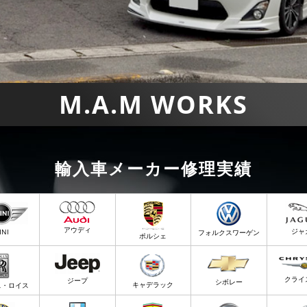
M.A.M WORKS
輸入車メーカー修理実績
アウディ
ジャ
INI
フォルクスワーゲン
ポルシェ
クライ
ジープ
シボレー
キャデラック
ス・ロイス