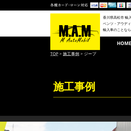
香川県高松市 輸
ベンツ・アウディ・
輸入車のことなら
HOM
TOP
>
施工事例
>
ジープ
施工事例