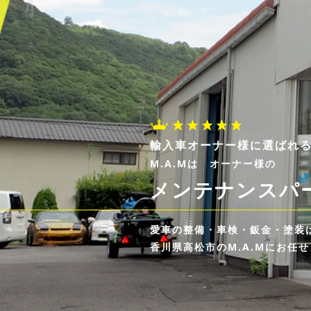
輸入車オーナー様に選ばれる
M.A.Mは オーナー様の
メンテナンスパ
愛車の整備・車検・鈑金・塗装
香川県高松市のM.A.Mにお任