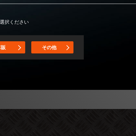
ご選択ください
車販
その他