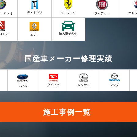
デ・トマソ
フェラーリ
マセ
ァ・ロメオ
フィアット
輸入車その他
ロエン
ルノー
国産車メーカー修理実績
ダイハツ
レクサス
マツダ
スバル
施工事例一覧