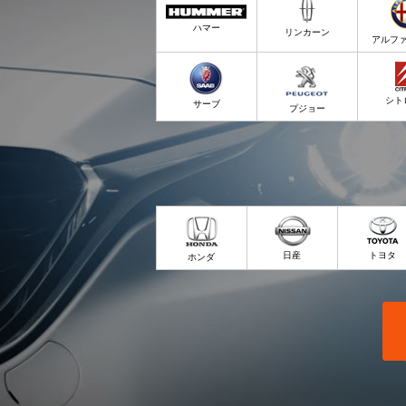
ハマー
リンカーン
アルフ
シト
サーブ
プジョー
日産
トヨタ
ホンダ