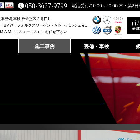
050-3627-9799
電話受付/10:00～20:00(木・第2日
入車整備,車検,板金塗装の専門店
BMW・フォルクスワーゲン・MINI・ポルシェ etc...
M.A.M（エムエーエム）にお任せ下さい
E
施工事例
整備・車検