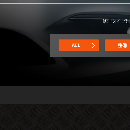
修理タイプ別
ALL
整備