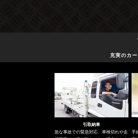
充実のカー
引取納車
急な事故での緊急対応、車検切れや走
手