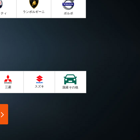
ランボルギーニ
ラティ
ボルボ
スズキ
三菱
国産その他