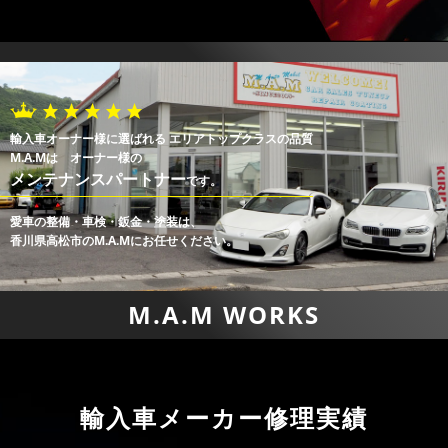
輸入車オーナー様に選ばれる エリアトップクラスの品質
M.A.Mは オーナー様の
メンテナンスパートナー
です。
愛車の整備・車検・鈑金・塗装は、
香川県高松市のM.A.Mにお任せください。
M.A.M WORKS
輸入車メーカー修理実績