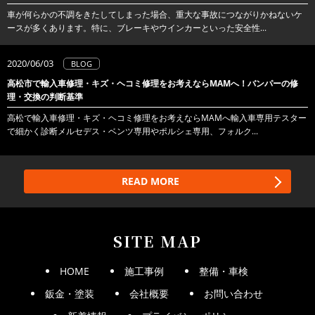
車が何らかの不調をきたしてしまった場合、重大な事故につながりかねないケ
ースが多くあります。特に、ブレーキやウインカーといった安全性...
2020/06/03
BLOG
高松市で輸入車修理・キズ・ヘコミ修理をお考えならMAMへ！バンパーの修
理・交換の判断基準
高松で輸入車修理・キズ・ヘコミ修理をお考えならMAMへ輸入車専用テスター
で細かく診断メルセデス・ベンツ専用やポルシェ専用、フォルク...
READ MORE
SITE MAP
HOME
施工事例
整備・車検
鈑金・塗装
会社概要
お問い合わせ