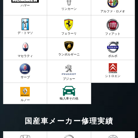
ハマー
リンカーン
アルファ・ロメオ
デ・トマソ
フェラーリ
フィアット
ランボルギーニ
マセラティ
ボルボ
シトロエン
サーブ
プジョー
輸入車その他
ルノー
国産車メーカー修理実績