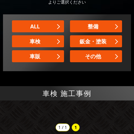
よりご選択ください
ALL
整備
車検
鈑金・塗装
車販
その他
車検 施工事例
1 / 1
1