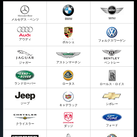
MINI
BMW
メルセデス・ベンツ
アウディ
フォルクスワーゲン
ポルシェ
アストンマーチン
ジャガー
ベントレー
ランドローバー
ロータス
ロールス・ロイス
ジープ
シボレー
キャデラック
クライスラー
フォード
ダッジ