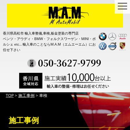
togg
navi
香川県高松市 輸入車整備,車検,板金塗装の専門店
ベンツ・アウディ・BMW・フォルクスワーゲン・MINI・ポ
ルシェ etc...
輸入車のことならM.A.M（エムエーエム）にお
任せ下さい
050-3627-9799
TOP
>
施工事例
>
車検
施工事例