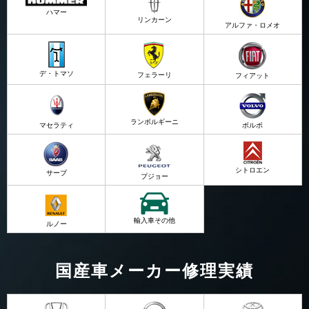
ハマー
リンカーン
アルファ・ロメオ
デ・トマソ
フェラーリ
フィアット
ランボルギーニ
マセラティ
ボルボ
シトロエン
サーブ
プジョー
輸入車その他
ルノー
国産車メーカー修理実績