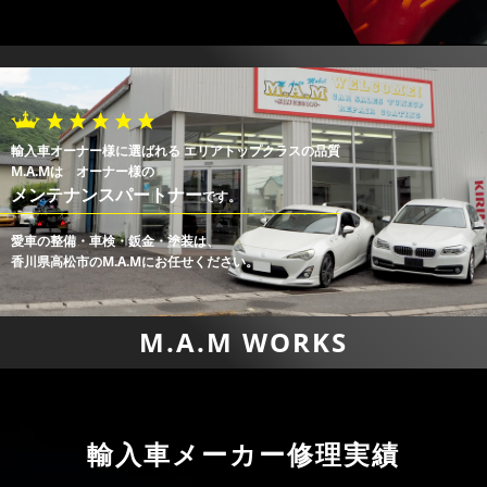
輸入車オーナー様に選ばれる エリアトップクラスの品質
M.A.Mは オーナー様の
メンテナンスパートナー
です。
愛車の整備・車検・鈑金・塗装は、
香川県高松市のM.A.Mにお任せください。
M.A.M WORKS
輸入車メーカー修理実績