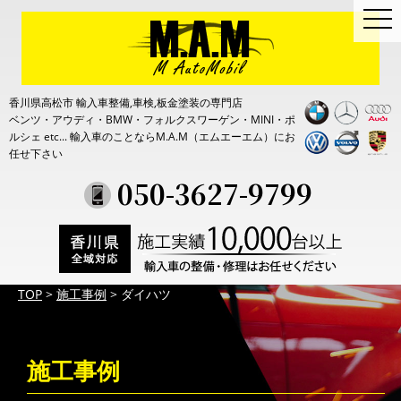
togg
navi
香川県高松市 輸入車整備,車検,板金塗装の専門店
ベンツ・アウディ・BMW・フォルクスワーゲン・MINI・ポ
ルシェ etc...
輸入車のことならM.A.M（エムエーエム）にお
任せ下さい
050-3627-9799
TOP
>
施工事例
>
ダイハツ
施工事例