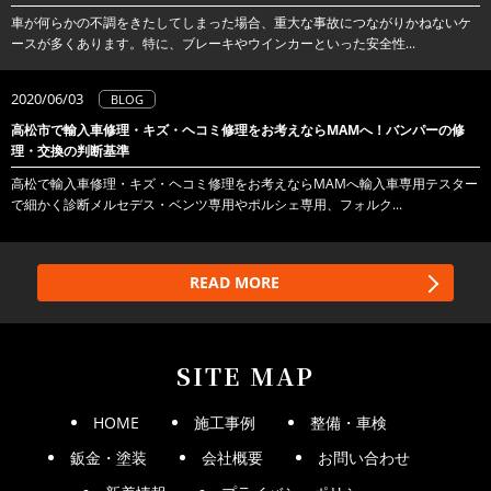
車が何らかの不調をきたしてしまった場合、重大な事故につながりかねないケ
ースが多くあります。特に、ブレーキやウインカーといった安全性...
2020/06/03
BLOG
高松市で輸入車修理・キズ・ヘコミ修理をお考えならMAMへ！バンパーの修
理・交換の判断基準
高松で輸入車修理・キズ・ヘコミ修理をお考えならMAMへ輸入車専用テスター
で細かく診断メルセデス・ベンツ専用やポルシェ専用、フォルク...
READ MORE
SITE MAP
HOME
施工事例
整備・車検
鈑金・塗装
会社概要
お問い合わせ