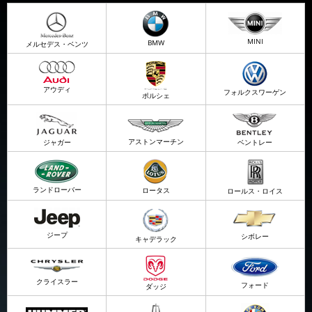
MINI
BMW
メルセデス・ベンツ
アウディ
フォルクスワーゲン
ポルシェ
アストンマーチン
ジャガー
ベントレー
ランドローバー
ロータス
ロールス・ロイス
ジープ
シボレー
キャデラック
クライスラー
フォード
ダッジ