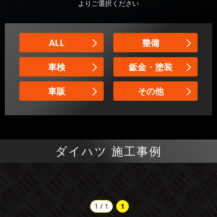
よりご選択ください
ALL
整備
車検
鈑金・塗装
車販
その他
ダイハツ 施工事例
1 / 1
1