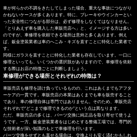
車が何らかの不調をきたしてしまった場合、重大な事故につながり
かねないケースが多くあります。特に、ブレーキやウインカーとい
った安全性につながる部分は、必ず修理をしなくてはなりません。
「とりあえず車を購入した車販売店へ」と、イメージする方は多い
のですが、車修理を依頼できる場所は意外と多くあります。例え
ば、鈑金塗装業者は車のへこみ・キズを直すことに特化した業者で
す。
同様にガラスを直すことに特化した業者も存在しています。一口に
修理といっても、いくつかの選択肢がありますので、車修理を依頼
する際はお店の特徴ごとに判断しましょう。
車修理ができる場所とそれぞれの特徴は？
車販売店も修理を請け負っているものの、これはあくまでもアフタ
ーケアの一貫です。車販売店の本業はあくまでも車を販売すること
であり、車の修理自体は専門ではありません。そのため、車販売店
それぞれで“どこまで修理できるのか”という点は異なります。
ただ、車販売店の多くは、パーツ交換に純正品を取り寄せて使うよ
うです。一方、鈑金塗装業者をはじめとする整備工場では、専門的
な技術者が深い知識のもとで車修理を行います。
パーツ交換をせずとも直せる場合は、交換よりも安く済むかもしれ