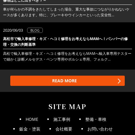
修理はどこに出すべき？～
車が何らかの不調をきたしてしまった場合、重大な事故につながりかねないケ
ースが多くあります。特に、ブレーキやウインカーといった安全性...
2020/06/03
BLOG
高松市で輸入車修理・キズ・ヘコミ修理をお考えならMAMへ！バンパーの修
理・交換の判断基準
高松で輸入車修理・キズ・ヘコミ修理をお考えならMAMへ輸入車専用テスター
で細かく診断メルセデス・ベンツ専用やポルシェ専用、フォルク...
READ MORE
SITE MAP
HOME
施工事例
整備・車検
鈑金・塗装
会社概要
お問い合わせ