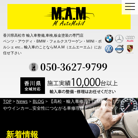
togg
navi
香川県高松市 輸入車整備,車検,板金塗装の専門店
ベンツ・アウディ・BMW・フォルクスワーゲン・MINI・ポ
ルシェ etc...
輸入車のことならM.A.M（エムエーエム）にお
任せ下さい
050-3627-9799
TOP
>
News
>
BLOG
>
【高松・輸入車修理】はMAMへ！ブレーキ
やウインカー…安全性につながる車修理はどこに出すべき？～
新着情報