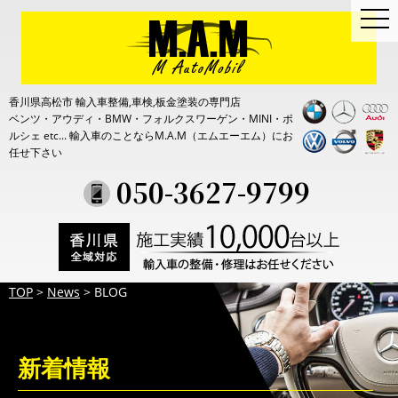
togg
navi
香川県高松市 輸入車整備,車検,板金塗装の専門店
ベンツ・アウディ・BMW・フォルクスワーゲン・MINI・ポ
ルシェ etc...
輸入車のことならM.A.M（エムエーエム）にお
任せ下さい
050-3627-9799
TOP
>
News
>
BLOG
新着情報