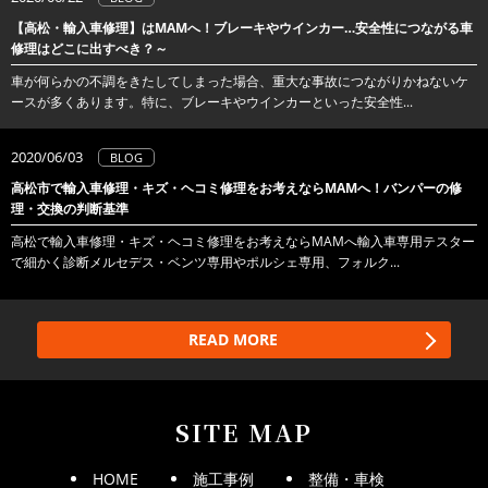
【高松・輸入車修理】はMAMへ！ブレーキやウインカー…安全性につながる車
修理はどこに出すべき？～
車が何らかの不調をきたしてしまった場合、重大な事故につながりかねないケ
ースが多くあります。特に、ブレーキやウインカーといった安全性...
2020/06/03
BLOG
高松市で輸入車修理・キズ・ヘコミ修理をお考えならMAMへ！バンパーの修
理・交換の判断基準
高松で輸入車修理・キズ・ヘコミ修理をお考えならMAMへ輸入車専用テスター
で細かく診断メルセデス・ベンツ専用やポルシェ専用、フォルク...
READ MORE
SITE MAP
HOME
施工事例
整備・車検