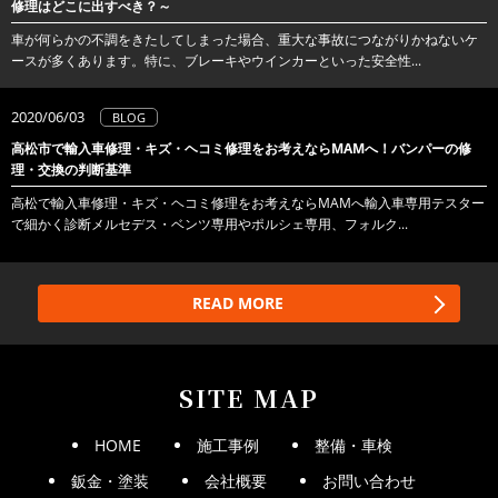
修理はどこに出すべき？～
車が何らかの不調をきたしてしまった場合、重大な事故につながりかねないケ
ースが多くあります。特に、ブレーキやウインカーといった安全性...
2020/06/03
BLOG
高松市で輸入車修理・キズ・ヘコミ修理をお考えならMAMへ！バンパーの修
理・交換の判断基準
高松で輸入車修理・キズ・ヘコミ修理をお考えならMAMへ輸入車専用テスター
で細かく診断メルセデス・ベンツ専用やポルシェ専用、フォルク...
READ MORE
SITE MAP
HOME
施工事例
整備・車検
鈑金・塗装
会社概要
お問い合わせ