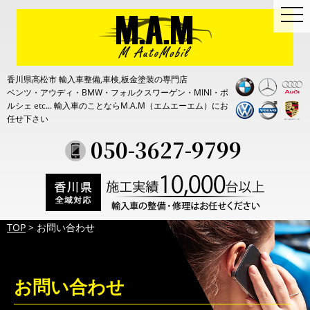
togg
navi
香川県高松市 輸入車整備,車検,板金塗装の専門店
ベンツ・アウディ・BMW・フォルクスワーゲン・MINI・ポ
ルシェ etc...
輸入車のことならM.A.M（エムエーエム）にお
任せ下さい
050-3627-9799
TOP
>
お問い合わせ
お問い合わせ