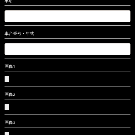
車名
車台番号・年式
画像1
画像2
画像3